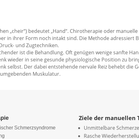
hen „cheir“) bedeutet „Hand“. Chirotherapie oder manuelle
 aber in ihrer Form noch intakt sind. Die Methode adressie
 Druck- und Zugtechniken.
echender ist die Behandlung. Oft genügen wenige sanfte H
lenk wieder in seine gesunde physiologische Position zu bri
enk selbst. Der dabei entstehende nervale Reiz behebt die G
r umgebenden Muskulatur.
Ziele der manuellen 
pie
Unmittelbare Schmerze
onischer Schmerzsyndrome
Rasche Wiederherstellu
ung