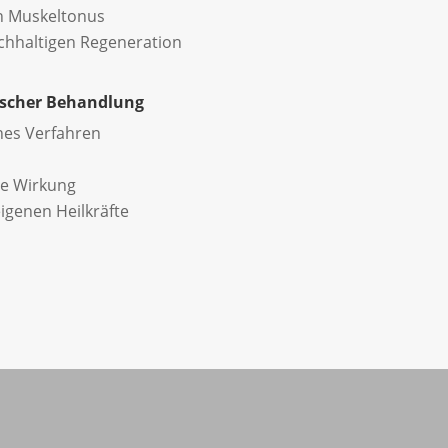
n Muskeltonus
achhaltigen Regeneration
ischer Behandlung
hes Verfahren
de Wirkung
igenen Heilkräfte